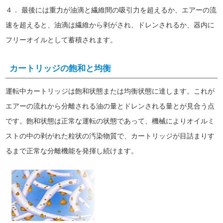
４． 最後には重力が油滴と繊維間の吸引力を超えるか、エアーの流
速を超えると、油滴は繊維から剥がされ、ドレンされるか、器内に
フリーオイルとして蓄積されます。
カートリッジの飽和と均衡
運転中カートリッジは飽和状態または均衡状態に達します。これが
エアーの流れから分離される油の量とドレンされる量とが見合う点
です。飽和状態は正常な運転の状態であって、機械によりオイルミ
ストの中の剥がれた粒状の汚染物質で、カートリッジが目詰まりす
るまで正常な分離機能を発揮し続けます。