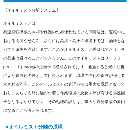
【オイルミスト分離システム】
オイルミストとは
高速回転機械の冷却や保護のため使われている潤滑油は、運転中に
おける衝突やせん断、さらには高温・高圧の環境下では、油煙とな
って空気中を浮遊します。これがオイルミストと呼ばれており、そ
の発生は避けることができません。このオイルミストは０．０３
μm～１０μmの極小油粒子で構成されており、通過すると光の屈折
により青白色の煙として目視されます。環境の浄化や保護が強く要
求される昨今、このオイルミストの処理方法は重大な課題となって
おり、あらゆる所に油が付着し作業環境の悪化を呼び寄せる劣性因
子となるばかりでなく、その処理の誤りは、重大な爆発事故の原因
になることも考えられます。
■オイルミスト分離の原理