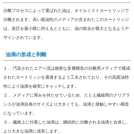
分離プロセスによって運ばれた油は、オイルミストカートリッジで
分離されます。高い親油性のメディアが含まれたこのカートリッジ
は、差圧を最小限に抑えるとともに、油の除去が最大となるようデ
ザインされています。
油滴の形成と剥離
１． 汚染されたエアー流は緻密な多層構造の分離用メディアで構成
されたカートリッジを通過するよう工夫されており、その高親油特
性により油滴を確実にキャッチします。
２． メディアに厚みを持たせているため、たとえ繊維間のクリアラ
ンスが油滴自身のサイズより大きくても、油滴と接触しやすい構造
になっています。
３． 繊維上に付着した油滴は、継続的に分離される油滴と合体し、
より大きな油滴に成長します。